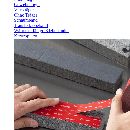
Gewebeträger
Vliesträger
Ohne Träger
Schaumband
Transferklebeband
Wärmeleitfähige Klebebänder
Kreuzspulen