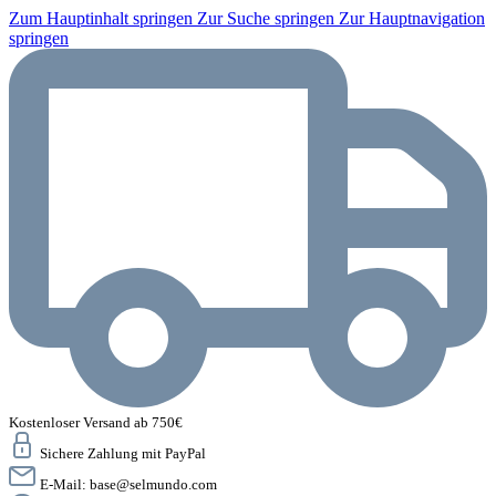
Zum Hauptinhalt springen
Zur Suche springen
Zur Hauptnavigation
springen
Kostenloser Versand ab 750€
Sichere Zahlung mit PayPal
E-Mail:
base@selmundo.com