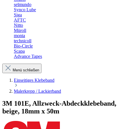
selmundo
Synco Lube
Siga
AFTC
Nitto
Müroll
monta
technicoll
Bio-Circle
Scapa
Advance Tapes
Menü schließen
Einseitiges Klebeband
Malerkrepp / Lackierband
3M 101E, Allzweck-Abdeckklebeband,
beige, 18mm x 50m