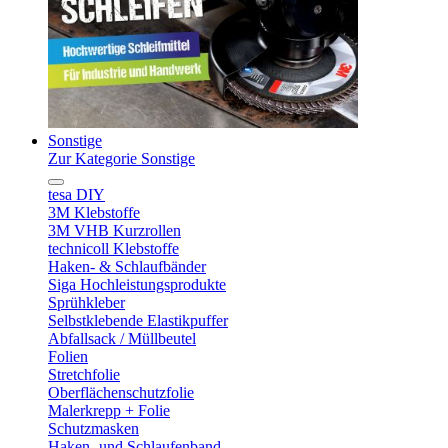
Sonstige
Zur Kategorie Sonstige
tesa DIY
3M Klebstoffe
3M VHB Kurzrollen
technicoll Klebstoffe
Haken- & Schlaufbänder
Siga Hochleistungsprodukte
Sprühkleber
Selbstklebende Elastikpuffer
Abfallsack / Müllbeutel
Folien
Stretchfolie
Oberflächenschutzfolie
Malerkrepp + Folie
Schutzmasken
Haken- und Schlaufenband