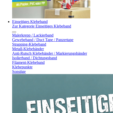
Einseitiges Klebeband
Zur Kategorie Einseitiges Klebeband
Malerkrepp / Lackierband
Gewebeband / Duct Tape / Panzertape
Strapping-Klebeband
Metall-Klebebänder
Anti-Rutsch Klebebänder / Markierungsbänder
Isolierband / Dichtungsband
Filament-Klebeband
Klebepunkte
Sonstige