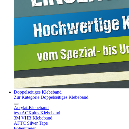
Doppelseitiges Klebeband
Zur Kategorie Doppelseitiges Klebeband
Acrylat-Klebeband
tesa ACXplus Klebeband
3M VHB Klebeband
AFTC Silver Tape
Folienträger