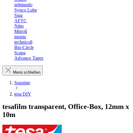
selmundo
Synco Lube
Siga
AFTC
Nitto
Müroll
monta
technicoll
Bio-Circle
Scapa
Advance Tapes
Menü schließen
Sonstige
tesa DIY
tesafilm transparent, Office-Box, 12mm x
10m