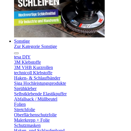
Sonstige
Zur Kategorie Sonstige
tesa DIY
3M Klebstoffe
3M VHB Kurzrollen
technicoll Klebstoffe
Haken- & Schlaufbänder
Siga Hochleistungsprodukte
Sprühkleber
Selbstklebende Elastikpuffer
Abfallsack / Müllbeutel
Folien
Stretchfolie
Oberflächenschutzfolie
Malerkrepp + Folie
Schutzmasken
Haken- und Schlaufenband