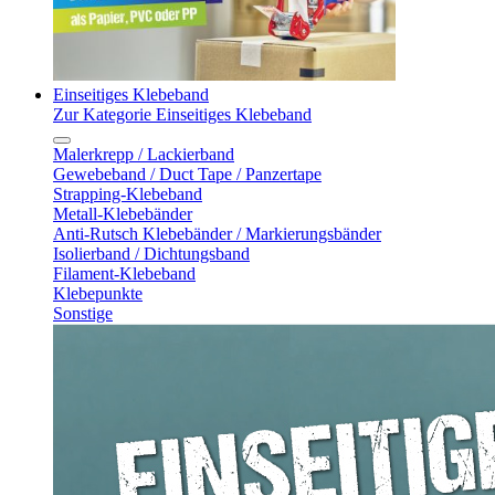
Einseitiges Klebeband
Zur Kategorie Einseitiges Klebeband
Malerkrepp / Lackierband
Gewebeband / Duct Tape / Panzertape
Strapping-Klebeband
Metall-Klebebänder
Anti-Rutsch Klebebänder / Markierungsbänder
Isolierband / Dichtungsband
Filament-Klebeband
Klebepunkte
Sonstige