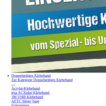
Doppelseitiges Klebeband
Zur Kategorie Doppelseitiges Klebeband
Acrylat-Klebeband
tesa ACXplus Klebeband
3M VHB Klebeband
AFTC Silver Tape
Folienträger