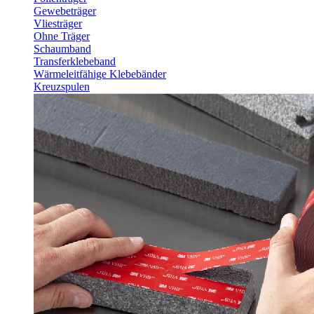
Gewebeträger
Vliesträger
Ohne Träger
Schaumband
Transferklebeband
Wärmeleitfähige Klebebänder
Kreuzspulen