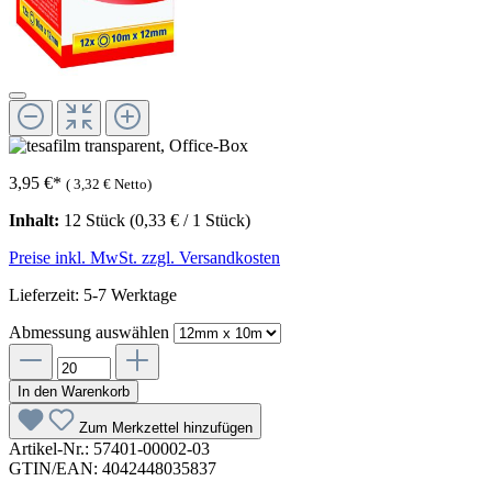
3,95 €
*
(
3,32 €
Netto)
Inhalt:
12 Stück
(0,33 € / 1 Stück)
Preise inkl. MwSt. zzgl. Versandkosten
Lieferzeit: 5-7 Werktage
Abmessung
auswählen
In den Warenkorb
Zum Merkzettel hinzufügen
Artikel-Nr.:
57401-00002-03
GTIN/EAN:
4042448035837