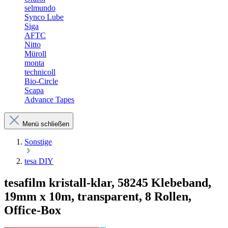
selmundo
Synco Lube
Siga
AFTC
Nitto
Müroll
monta
technicoll
Bio-Circle
Scapa
Advance Tapes
Menü schließen
Sonstige
tesa DIY
tesafilm kristall-klar, 58245 Klebeband,
19mm x 10m, transparent, 8 Rollen,
Office-Box