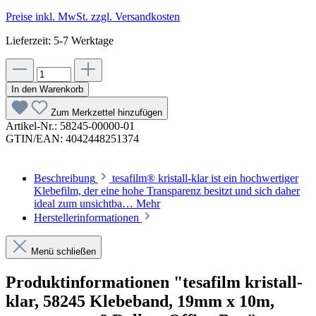
Preise inkl. MwSt. zzgl. Versandkosten
Lieferzeit: 5-7 Werktage
In den Warenkorb
Zum Merkzettel hinzufügen
Artikel-Nr.:
58245-00000-01
GTIN/EAN:
4042448251374
Beschreibung
tesafilm® kristall-klar ist ein hochwertiger
Klebefilm, der eine hohe Transparenz besitzt und sich daher
ideal zum unsichtba…
Mehr
Herstellerinformationen
Menü schließen
Produktinformationen "tesafilm kristall-
klar, 58245 Klebeband, 19mm x 10m,