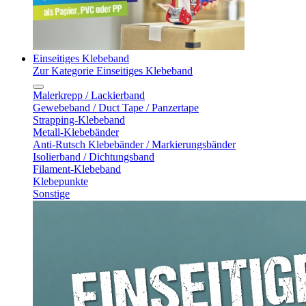
Einseitiges Klebeband
Zur Kategorie Einseitiges Klebeband
Malerkrepp / Lackierband
Gewebeband / Duct Tape / Panzertape
Strapping-Klebeband
Metall-Klebebänder
Anti-Rutsch Klebebänder / Markierungsbänder
Isolierband / Dichtungsband
Filament-Klebeband
Klebepunkte
Sonstige