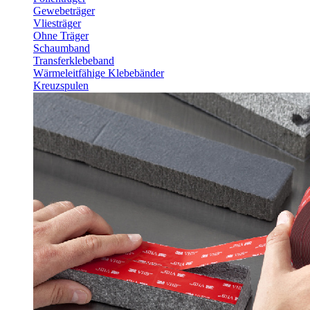
Gewebeträger
Vliesträger
Ohne Träger
Schaumband
Transferklebeband
Wärmeleitfähige Klebebänder
Kreuzspulen