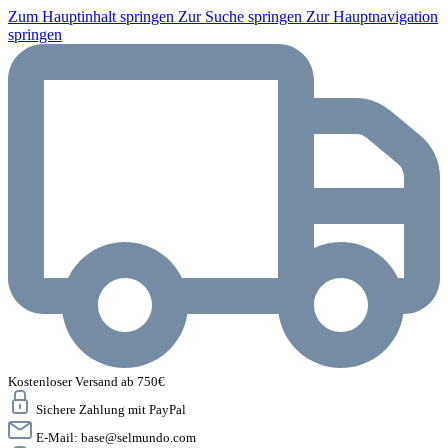
Zum Hauptinhalt springen
Zur Suche springen
Zur Hauptnavigation
springen
Kostenloser Versand ab 750€
Sichere Zahlung mit PayPal
E-Mail:
base@selmundo.com