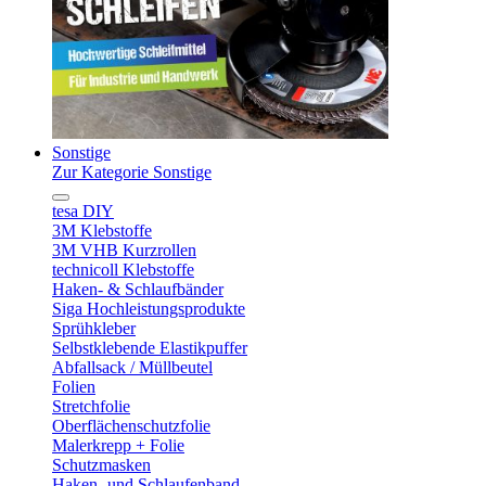
Sonstige
Zur Kategorie Sonstige
tesa DIY
3M Klebstoffe
3M VHB Kurzrollen
technicoll Klebstoffe
Haken- & Schlaufbänder
Siga Hochleistungsprodukte
Sprühkleber
Selbstklebende Elastikpuffer
Abfallsack / Müllbeutel
Folien
Stretchfolie
Oberflächenschutzfolie
Malerkrepp + Folie
Schutzmasken
Haken- und Schlaufenband