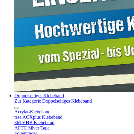
Doppelseitiges Klebeband
Zur Kategorie Doppelseitiges Klebeband
Acrylat-Klebeband
tesa ACXplus Klebeband
3M VHB Klebeband
AFTC Silver Tape
Folienträger