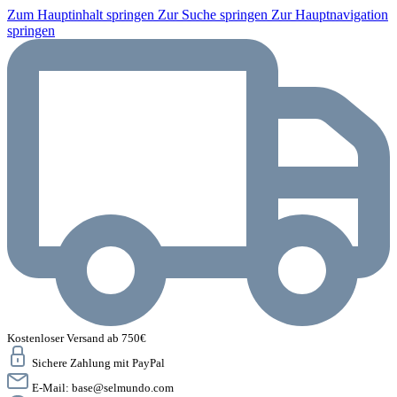
Zum Hauptinhalt springen
Zur Suche springen
Zur Hauptnavigation
springen
Kostenloser Versand ab 750€
Sichere Zahlung mit PayPal
E-Mail:
base@selmundo.com