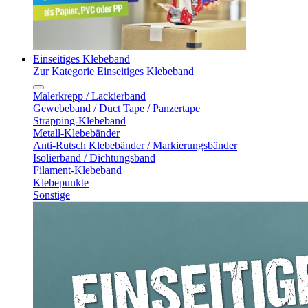
Einseitiges Klebeband
Zur Kategorie Einseitiges Klebeband
Malerkrepp / Lackierband
Gewebeband / Duct Tape / Panzertape
Strapping-Klebeband
Metall-Klebebänder
Anti-Rutsch Klebebänder / Markierungsbänder
Isolierband / Dichtungsband
Filament-Klebeband
Klebepunkte
Sonstige