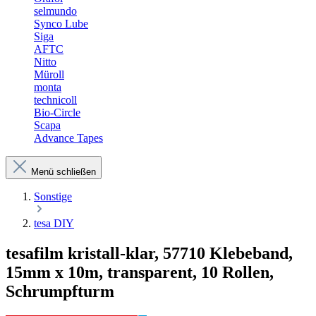
selmundo
Synco Lube
Siga
AFTC
Nitto
Müroll
monta
technicoll
Bio-Circle
Scapa
Advance Tapes
Menü schließen
Sonstige
tesa DIY
tesafilm kristall-klar, 57710 Klebeband,
15mm x 10m, transparent, 10 Rollen,
Schrumpfturm