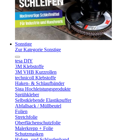
Sonstige
Zur Kategorie Sonstige
tesa DIY
3M Klebstoffe
3M VHB Kurzrollen
technicoll Klebstoffe
Haken- & Schlaufbänder
Siga Hochleistungsprodukte
Sprühkleber
Selbstklebende Elastikpuffer
Abfallsack / Müllbeutel
Folien
Stretchfolie
Oberflächenschutzfolie
Malerkrepp + Folie
Schutzmasken
Haken- und Schlaufenband