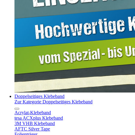
Doppelseitiges Klebeband
Zur Kategorie Doppelseitiges Klebeband
Acrylat-Klebeband
tesa ACXplus Klebeband
3M VHB Klebeband
AFTC Silver Tape
Folienträger