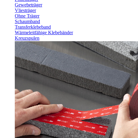
Gewebeträger
Vliesträger
Ohne Träger
Schaumband
Transferklebeband
Wärmeleitfähige Klebebänder
Kreuzspulen