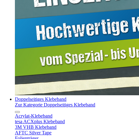
Doppelseitiges Klebeband
Zur Kategorie Doppelseitiges Klebeband
Acrylat-Klebeband
tesa ACXplus Klebeband
3M VHB Klebeband
AFTC Silver Tape
Folienträger