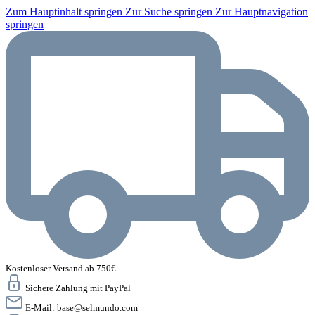
Zum Hauptinhalt springen
Zur Suche springen
Zur Hauptnavigation
springen
Kostenloser Versand ab 750€
Sichere Zahlung mit PayPal
E-Mail:
base@selmundo.com