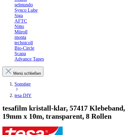
selmundo
Synco Lube
Siga
AFTC
Nitto
Müroll
monta
technicoll
Bio-Circle
Scapa
Advance Tapes
Menü schließen
Sonstige
tesa DIY
tesafilm kristall-klar, 57417 Klebeband,
19mm x 10m, transparent, 8 Rollen