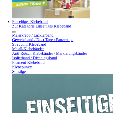
Einseitiges Klebeband
Zur Kategorie Einseitiges Klebeband
Malerkrepp / Lackierband
Gewebeband / Duct Tape / Panzertape
Strapping-Klebeband
Metall-Klebebänder
Anti-Rutsch Klebebänder / Markierungsbänder
Isolierband / Dichtungsband
Filament-Klebeband
Klebepunkte
Sonstige