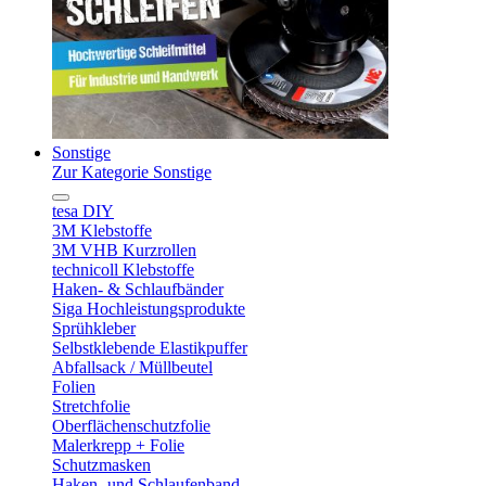
Sonstige
Zur Kategorie Sonstige
tesa DIY
3M Klebstoffe
3M VHB Kurzrollen
technicoll Klebstoffe
Haken- & Schlaufbänder
Siga Hochleistungsprodukte
Sprühkleber
Selbstklebende Elastikpuffer
Abfallsack / Müllbeutel
Folien
Stretchfolie
Oberflächenschutzfolie
Malerkrepp + Folie
Schutzmasken
Haken- und Schlaufenband