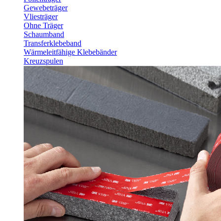
Gewebeträger
Vliesträger
Ohne Träger
Schaumband
Transferklebeband
Wärmeleitfähige Klebebänder
Kreuzspulen