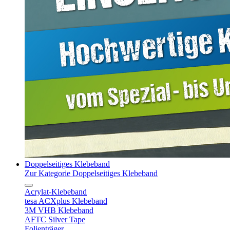
Doppelseitiges Klebeband
Zur Kategorie Doppelseitiges Klebeband
Acrylat-Klebeband
tesa ACXplus Klebeband
3M VHB Klebeband
AFTC Silver Tape
Folienträger