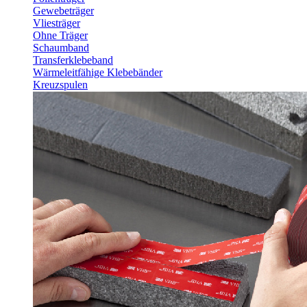
Gewebeträger
Vliesträger
Ohne Träger
Schaumband
Transferklebeband
Wärmeleitfähige Klebebänder
Kreuzspulen