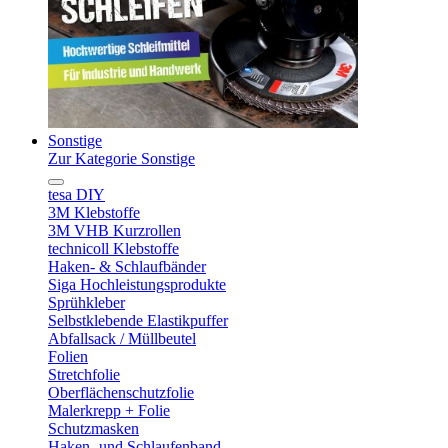
Sonstige
Zur Kategorie Sonstige
tesa DIY
3M Klebstoffe
3M VHB Kurzrollen
technicoll Klebstoffe
Haken- & Schlaufbänder
Siga Hochleistungsprodukte
Sprühkleber
Selbstklebende Elastikpuffer
Abfallsack / Müllbeutel
Folien
Stretchfolie
Oberflächenschutzfolie
Malerkrepp + Folie
Schutzmasken
Haken- und Schlaufenband