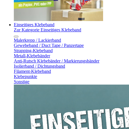
Einseitiges Klebeband
Zur Kategorie Einseitiges Klebeband
Malerkrepp / Lackierband
Gewebeband / Duct Tape / Panzertape
Strapping-Klebeband
Metall-Klebebänder
Anti-Rutsch Klebebänder / Markierungsbänder
Isolierband / Dichtungsband
Filament-Klebeband
Klebepunkte
Sonstige