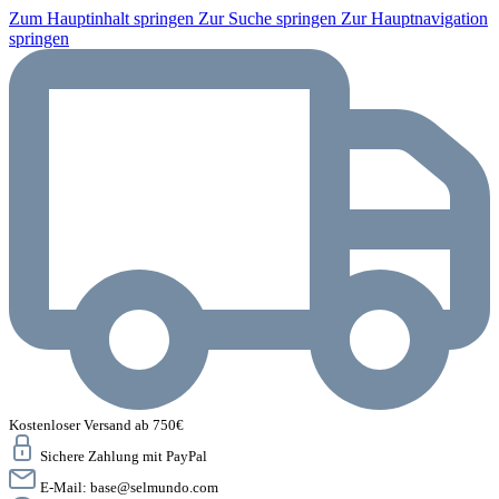
Zum Hauptinhalt springen
Zur Suche springen
Zur Hauptnavigation
springen
Kostenloser Versand ab 750€
Sichere Zahlung mit PayPal
E-Mail:
base@selmundo.com