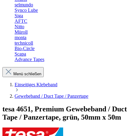
selmundo
Synco Lube
Siga
AFTC
Nitto
Müroll
monta
technicoll
Bio-Circle
Scapa
Advance Tapes
Menü schließen
Einseitiges Klebeband
Gewebeband / Duct Tape / Panzertape
tesa 4651, Premium Gewebeband / Duct
Tape / Panzertape, grün, 50mm x 50m