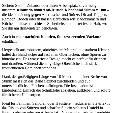
Sichern Sie Ihr Zuhause oder Ihren Arbeitsplatz zuverlässig mit
unserem
selmundo 8800 Anti-Rutsch Klebeband 50mm x 10m
–
die ideale Lösung gegen Ausrutscher und Stürze. Ob auf Treppen,
Rampen, Böden oder in nassen Bereichen wie Badezimmern und
Küchen – dieses rutschfeste Sicherheitsband bietet festen Halt, wo
Sie ihn am dringendsten benötigen.
Auch in einer
nachtleuchtenden, fluoreszierenden Variante
erhältlich.
Hergestellt aus robustem, abriebfestem Material mit starkem Kleber,
haftet das Band sicher auf fast allen Oberflächen, ohne Spuren zu
hinterlassen. Das wasserfeste Design macht es perfekt für drinnen
und draußen, während die langlebige Oberfläche auch stark
frequentierten Bereichen standhält.
Dank der großzügigen Länge von 10 Metern und einer Breite von
50mm lässt sich das Band flexibel zuschneiden und auf
unterschiedlichste Flächen aufbringen. Die Installation ist
kinderleicht: Einfach die Schutzfolie abziehen, aufkleben und sofort
für sicheren Halt sorgen.
Ideal für Familien, Senioren oder Haustiere – reduzieren Sie effektiv
das Risiko von Stürzen und schaffen Sie ein sicheres Umfeld in
Ihrem Zuhause oder am Arbeitsplatz. Vielseitig einsetzbar, langlebig