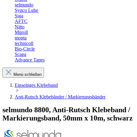
selmundo
Synco Lube
Siga
AFTC
Nitto
Müroll
monta
technicoll
Bio-Circle
Scapa
Advance Tapes
Menü schließen
Einseitiges Klebeband
Anti-Rutsch Klebebänder / Markierungsbänder
selmundo 8800, Anti-Rutsch Klebeband /
Markierungsband, 50mm x 10m, schwarz