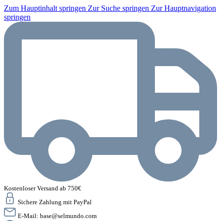
Zum Hauptinhalt springen
Zur Suche springen
Zur Hauptnavigation
springen
Kostenloser Versand ab 750€
Sichere Zahlung mit PayPal
E-Mail:
base@selmundo.com