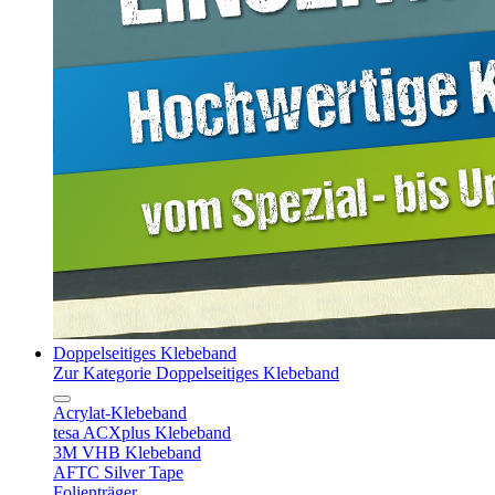
Doppelseitiges Klebeband
Zur Kategorie Doppelseitiges Klebeband
Acrylat-Klebeband
tesa ACXplus Klebeband
3M VHB Klebeband
AFTC Silver Tape
Folienträger