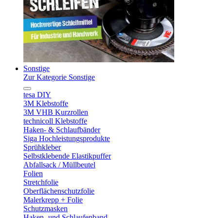
Sonstige
Zur Kategorie Sonstige
tesa DIY
3M Klebstoffe
3M VHB Kurzrollen
technicoll Klebstoffe
Haken- & Schlaufbänder
Siga Hochleistungsprodukte
Sprühkleber
Selbstklebende Elastikpuffer
Abfallsack / Müllbeutel
Folien
Stretchfolie
Oberflächenschutzfolie
Malerkrepp + Folie
Schutzmasken
Haken- und Schlaufenband