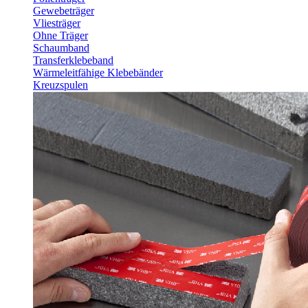
Gewebeträger
Vliesträger
Ohne Träger
Schaumband
Transferklebeband
Wärmeleitfähige Klebebänder
Kreuzspulen