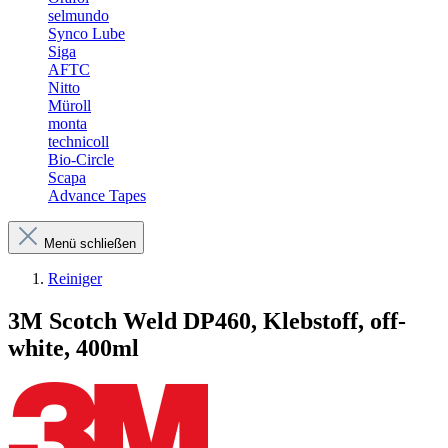
selmundo
Synco Lube
Siga
AFTC
Nitto
Müroll
monta
technicoll
Bio-Circle
Scapa
Advance Tapes
Menü schließen
Reiniger
3M Scotch Weld DP460, Klebstoff, off-
white, 400ml