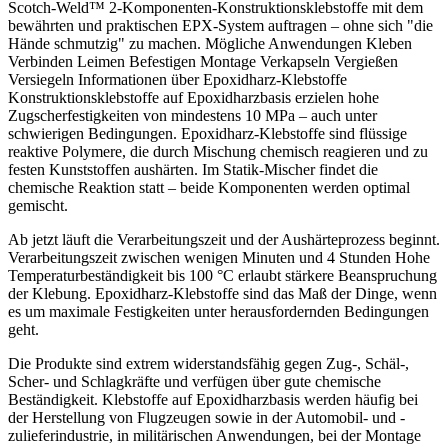
Scotch-Weld™ 2-Komponenten-Konstruktionsklebstoffe mit dem
bewährten und praktischen EPX-System auftragen – ohne sich "die
Hände schmutzig" zu machen. Mögliche Anwendungen Kleben
Verbinden Leimen Befestigen Montage Verkapseln Vergießen
Versiegeln Informationen über Epoxidharz-Klebstoffe
Konstruktionsklebstoffe auf Epoxidharzbasis erzielen hohe
Zugscherfestigkeiten von mindestens 10 MPa – auch unter
schwierigen Bedingungen. Epoxidharz-Klebstoffe sind flüssige
reaktive Polymere, die durch Mischung chemisch reagieren und zu
festen Kunststoffen aushärten. Im Statik-Mischer findet die
chemische Reaktion statt – beide Komponenten werden optimal
gemischt.
Ab jetzt läuft die Verarbeitungszeit und der Aushärteprozess beginnt.
Verarbeitungszeit zwischen wenigen Minuten und 4 Stunden Hohe
Temperaturbeständigkeit bis 100 °C erlaubt stärkere Beanspruchung
der Klebung. Epoxidharz-Klebstoffe sind das Maß der Dinge, wenn
es um maximale Festigkeiten unter herausfordernden Bedingungen
geht.
Die Produkte sind extrem widerstandsfähig gegen Zug-, Schäl-,
Scher- und Schlagkräfte und verfügen über gute chemische
Beständigkeit. Klebstoffe auf Epoxidharzbasis werden häufig bei
der Herstellung von Flugzeugen sowie in der Automobil- und -
zulieferindustrie, in militärischen Anwendungen, bei der Montage