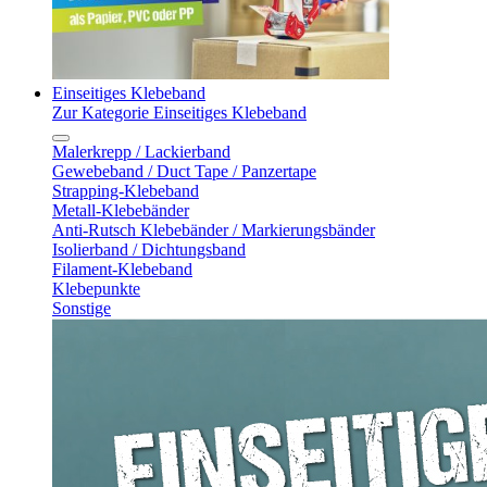
Einseitiges Klebeband
Zur Kategorie Einseitiges Klebeband
Malerkrepp / Lackierband
Gewebeband / Duct Tape / Panzertape
Strapping-Klebeband
Metall-Klebebänder
Anti-Rutsch Klebebänder / Markierungsbänder
Isolierband / Dichtungsband
Filament-Klebeband
Klebepunkte
Sonstige