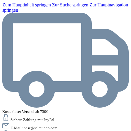
Zum Hauptinhalt springen
Zur Suche springen
Zur Hauptnavigation
springen
Kostenloser Versand ab 750€
Sichere Zahlung mit PayPal
E-Mail:
base@selmundo.com