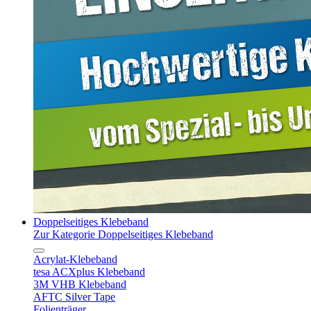
Doppelseitiges Klebeband
Zur Kategorie Doppelseitiges Klebeband
Acrylat-Klebeband
tesa ACXplus Klebeband
3M VHB Klebeband
AFTC Silver Tape
Folienträger